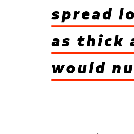
spread l
as thick 
would nu