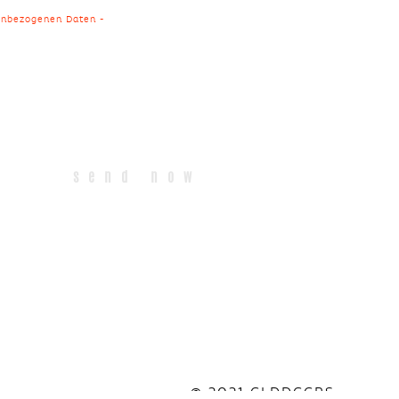
enbezogenen Daten -
© 2021 GLDDGGRS