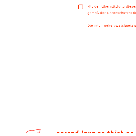
Mit der Übermittlung dies
gemäß der Datenschutzbedi
Die mit * gekennzeichneten 
spread love as thick as