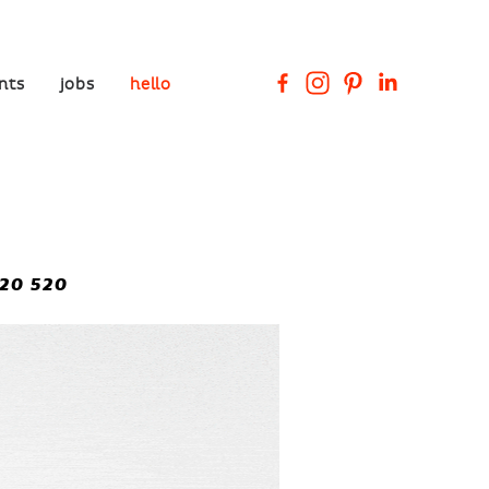
ents
jobs
hello
420 520