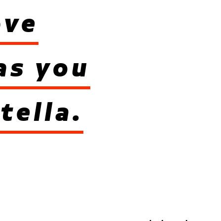
ove
as you
tella.